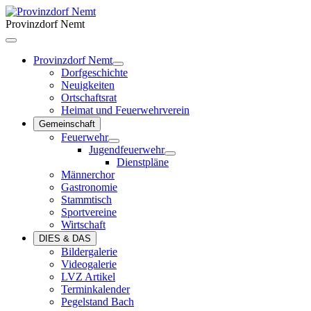
Provinzdorf Nemt
Provinzdorf Nemt
Dorfgeschichte
Neuigkeiten
Ortschaftsrat
Heimat und Feuerwehrverein
Gemeinschaft
Feuerwehr
Jugendfeuerwehr
Dienstpläne
Männerchor
Gastronomie
Stammtisch
Sportvereine
Wirtschaft
DIES & DAS
Bildergalerie
Videogalerie
LVZ Artikel
Terminkalender
Pegelstand Bach