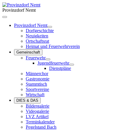
Provinzdorf Nemt
Provinzdorf Nemt
Dorfgeschichte
Neuigkeiten
Ortschaftsrat
Heimat und Feuerwehrverein
Gemeinschaft
Feuerwehr
Jugendfeuerwehr
Dienstpläne
Männerchor
Gastronomie
Stammtisch
Sportvereine
Wirtschaft
DIES & DAS
Bildergalerie
Videogalerie
LVZ Artikel
Terminkalender
Pegelstand Bach